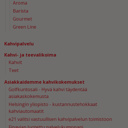
Aroma
Barista
Gourmet
Green Line
Kahvipalvelu
Kahvi- ja teevalikoima
Kahvit
Teet
Asiakkaidemme kahvikokemukset
Golfkuntosali - Hyvä kahvi täydentää
asiakaskokemusta
Helsingin yliopisto - kustannustehokkaat
kahviautomaatit
e21 valitsi vastuullisen kahvipalvelun toimistoon
Finavian luotettu palvelukumppani