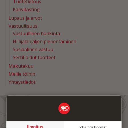
Tuotetietous
Kahvitasting
Lupaus ja arvot
Vastuullisuus
Vastuullinen hankinta
Hiilijalanjäljen pienentäminen
Sosiaalinen vastuu
Sertifioidut tuotteet
Makutakuu
Meille töihin
Yhteystiedot
Kahviblogi
Ilmoitus
Yksityiskohdat