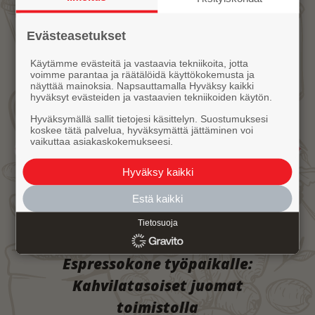
Evästeasetukset
Käytämme evästeitä ja vastaavia tekniikoita, jotta
voimme parantaa ja räätälöidä käyttökokemusta ja
näyttää mainoksia. Napsauttamalla Hyväksy kaikki
hyväksyt evästeiden ja vastaavien tekniikoiden käytön.
Hyväksymällä sallit tietojesi käsittelyn. Suostumuksesi
koskee tätä palvelua, hyväksymättä jättäminen voi
vaikuttaa asiakaskokemukseesi.
Hyväksy kaikki
Estä kaikki
Tietosuoja
Espressokone työpaikalle:
Kahvilatasoiset juomat
toimistolla