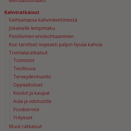
Mehuautomaatti
Kahviratkaisut
Vaihtamassa kahvinkeittimestä
Jokaiselle lempimaku
Positiivinen ensikohtaaminen
Kun tarvitset nopeasti paljon hyvää kahvia
Toimialaratkaisut
Toimistot
Teollisuus
Terveydenhuolto
Oppilaitokset
Kioskit ja kaupat
Aula ja odotustila
Foodservice
Yritykset
Muut ratkaisut