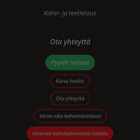
Kahvi- ja teetietous
Ota yhteyttä
Pyydä tarjous
Kutsu huolto
Ota yhteyttä
Varaa aika kahvimaisteluun
Ilmainen kahviautomaatin kokeilu