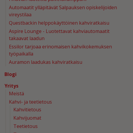
Automaatit ylläpitävät Salpauksen opiskelijoiden
vireystilaa
Questbackin helppokäyttöinen kahviratkaisu
Aspire Lounge - Luotettavat kahviautomaatit
takaavat laadun
Essilor tarjoaa erinomaisen kahvikokemuksen
työpaikalla
Auramon laadukas kahviratkaisu
Blogi
Yritys
Meistä
Kahvi- ja teetietous
Kahvitietous
Kahvijuomat
Teetietous