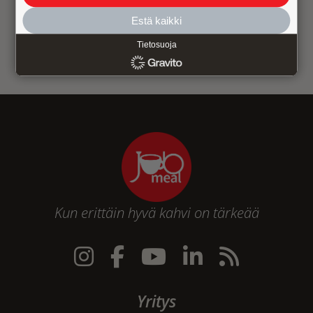
Lue asiakkaiden kokemuksia
Estä kaikki
Tietosuoja
Kun erittäin hyvä kahvi on tärkeää
Yritys