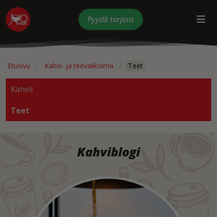
Pyydä tarjous
Etusivu
Kahvi- ja teevalikoima
Teet
Kahvit
Teet
Kahviblogi