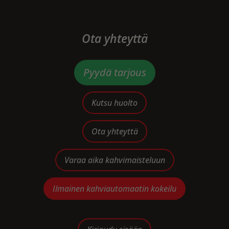
Ota yhteyttä
Pyydä tarjous
Kutsu huolto
Ota yhteyttä
Varaa aika kahvimaisteluun
Ilmainen kahviautomaatin kokeilu