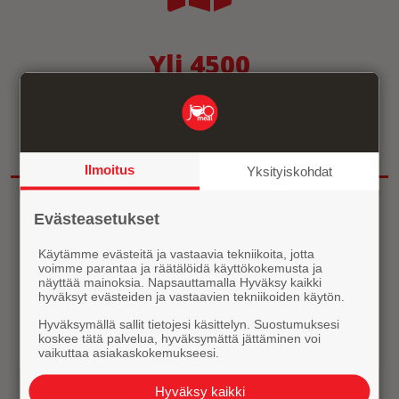
Yli 4500
Kahvilaitetta ympäri Suomen
Katso videolta
Ilmoitus
Yksityiskohdat
Evästeasetukset
Käytämme evästeitä ja vastaavia tekniikoita, jotta
voimme parantaa ja räätälöidä käyttökokemusta ja
näyttää mainoksia. Napsauttamalla Hyväksy kaikki
hyväksyt evästeiden ja vastaavien tekniikoiden käytön.
1324
Hyväksymällä sallit tietojesi käsittelyn. Suostumuksesi
koskee tätä palvelua, hyväksymättä jättäminen voi
Yritystä luottaa JOBmealin
vaikuttaa asiakaskokemukseesi.
automaatteihin
Hyväksy kaikki