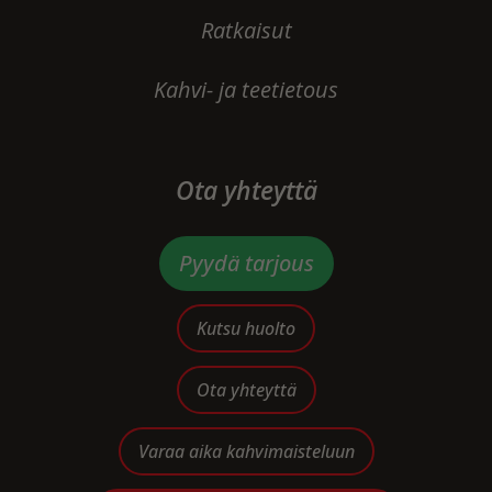
Ratkaisut
Kahvi- ja teetietous
Ota yhteyttä
Pyydä tarjous
Kutsu huolto
Ota yhteyttä
Varaa aika kahvimaisteluun