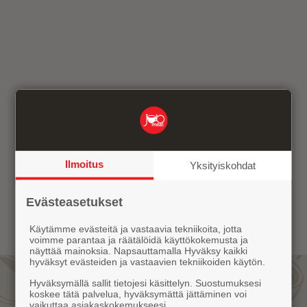
Sähköposti *
Puhelin
Viesti
Hyväksyn sivuston käyttöehtojen mukaisen
Ilmoitus
Yksityiskohdat
henkilötietojen tallentamisen ja käytön. *
Lue
lisää.
Evästeasetukset
Käytämme evästeitä ja vastaavia tekniikoita, jotta
voimme parantaa ja räätälöidä käyttökokemusta ja
näyttää mainoksia. Napsauttamalla Hyväksy kaikki
hyväksyt evästeiden ja vastaavien tekniikoiden käytön.
Kahviblogi
Hyväksymällä sallit tietojesi käsittelyn. Suostumuksesi
koskee tätä palvelua, hyväksymättä jättäminen voi
vaikuttaa asiakaskokemukseesi.