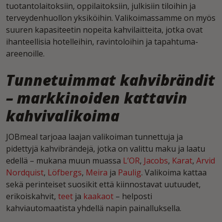
tuotantolaitoksiin, oppilaitoksiin, julkisiin tiloihin ja
terveydenhuollon yksiköihin. Valikoimassamme on myös
suuren kapasiteetin nopeita kahvilaitteita, jotka ovat
ihanteellisia hotelleihin, ravintoloihin ja tapahtuma-
areenoille.
Tunnetuimmat kahvibrändit
– markkinoiden kattavin
kahvivalikoima
JOBmeal tarjoaa laajan valikoiman tunnettuja ja
pidettyjä kahvibrändejä, jotka on valittu maku ja laatu
edellä – mukana muun muassa
L’OR
,
Jacobs
,
Karat
,
Arvid
Nordquist
,
Löfbergs
,
Meira
ja
Paulig
. Valikoima kattaa
sekä perinteiset suosikit että kiinnostavat uutuudet,
erikoiskahvit,
teet
ja
kaakaot
– helposti
kahviautomaatista yhdellä napin painalluksella.