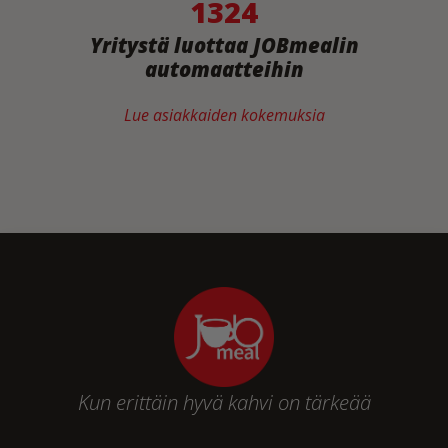
1324
Yritystä luottaa JOBmealin
automaatteihin
Lue asiakkaiden kokemuksia
Kun erittäin hyvä kahvi on tärkeää