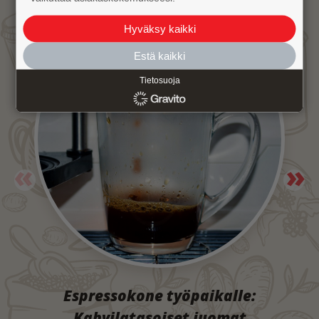
Hyväksy kaikki
Estä kaikki
Tietosuoja
Espressokone työpaikalle:
Kahvilatasoiset juomat