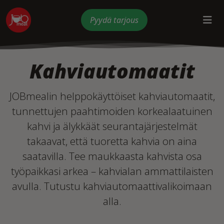
Pyydä tarjous
Kahviautomaatit
JOBmealin helppokäyttöiset kahviautomaatit,
tunnettujen paahtimoiden korkealaatuinen
kahvi ja älykkäät seurantajärjestelmät
takaavat, että tuoretta kahvia on aina
saatavilla. Tee maukkaasta kahvista osa
työpaikkasi arkea – kahvialan ammattilaisten
avulla.
Tutustu kahviautomaattivalikoimaan
alla.