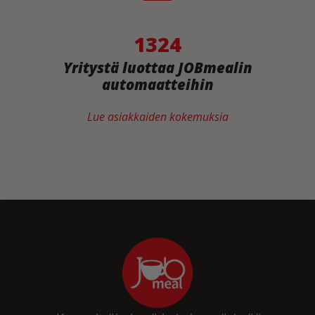
1324
Yritystä luottaa JOBmealin
automaatteihin
Lue asiakkaiden kokemuksia