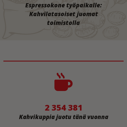
Espressokone työpaikalle:
Kahvilatasoiset juomat
toimistolla
2 354 381
Kahvikuppia juotu tänä vuonna