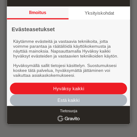
Ilmoitus
Yksityiskohdat
Evästeasetukset
Käytämme evästeitä ja vastaavia tekniikoita, jotta
voimme parantaa ja räätälöidä käyttökokemusta ja
Pyydä tarjous tai kysy
näyttää mainoksia. Napsauttamalla Hyväksy kaikki
hyväksyt evästeiden ja vastaavien tekniikoiden käytön.
lisätietoa automaatista
Hyväksymällä sallit tietojesi käsittelyn. Suostumuksesi
koskee tätä palvelua, hyväksymättä jättäminen voi
kauppaan ja kioskiin
vaikuttaa asiakaskokemukseesi.
Hyväksy kaikki
Aina tuoretta kahvia - kuppi kerrallaan
Estä kaikki
Herkullisia kahvi- ja teejuomia, kaakaota
Tietosuoja
sekä syötävää
Erilaisia maksujärjestelmiä
Nimi *
Yritys *