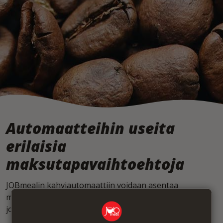
Automaatteihin useita
erilaisia
maksutapavaihtoehtoja
JOBmealin kahviautomaattiin voidaan asentaa
maksujärjestelmä tai sen voi asettaa vapaakäytölle,
jolloin käyttäjien ei tarvitse maksaa tuotteista.