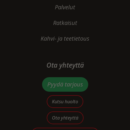
Palvelut
Ratkaisut
Kahvi- ja teetietous
Ota yhteyttä
Pyydä tarjous
Kutsu huolto
Ota yhteyttä