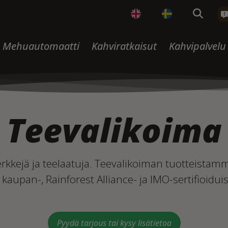
Mehuautomaatti
Kahviratkaisut
Kahvipalvelu
Teevalikoima
kkejä ja teelaatuja. Teevalikoiman tuotteistamm
 kaupan-, Rainforest Alliance- ja IMO-sertifioiduis
Pyydä tarjous tai kysy lisätietoa