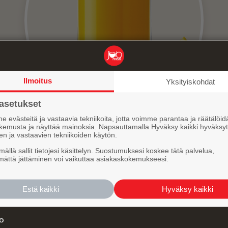
Ilmoitus
Yksityiskohdat
asetukset
 evästeitä ja vastaavia tekniikoita, jotta voimme parantaa ja räätälöid
kemusta ja näyttää mainoksia. Napsauttamalla Hyväksy kaikki hyväksyt
Virvoitusjuomavero nousi
en ja vastaavien tekniikoiden käytön.
1.4.2026 – Näin hillitset
ällä sallit tietojesi käsittelyn. Suostumuksesi koskee tätä palvelua,
ättä jättäminen voi vaikuttaa asiakaskokemukseesi.
mehukustannuksia
Estä kaikki
Hyväksy kaikki