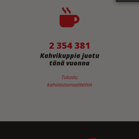
2 354 381
Kahvikuppia juotu
tänä vuonna
Tutustu
kahviautomaatteihin