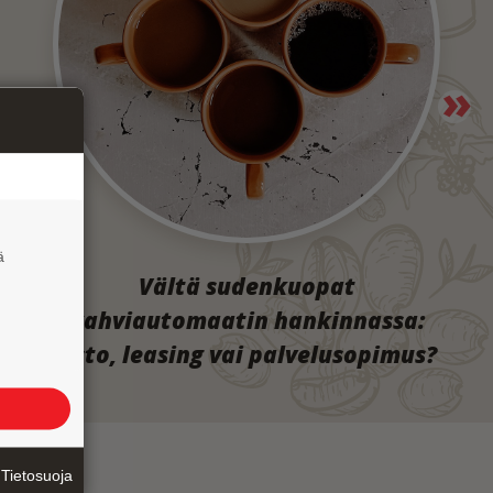
ä
Vältä sudenkuopat
kahviautomaatin hankinnassa:
Osto, leasing vai palvelusopimus?
Tietosuoja