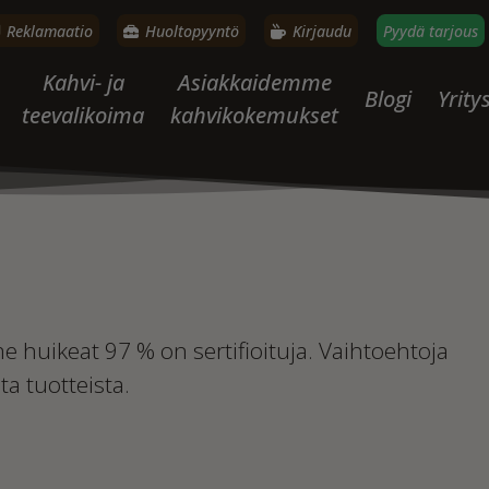
Reklamaatio
Huoltopyyntö
Kirjaudu
Pyydä tarjous
Kahvi- ja
Asiakkaidemme
Blogi
Yrity
teevalikoima
kahvikokemukset
e huikeat 97 % on sertifioituja. Vaihtoehtoja
ta tuotteista.