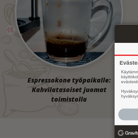
Eväste
Käytämme
käyttöko
Espressokone työpaikalle:
evästeid
Kahvilatasoiset juomat
Hyväksym
hyväksym
toimistolla