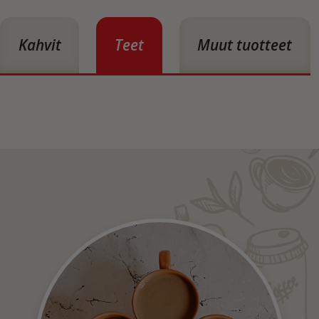
Kahvit
Teet
Muut tuotteet