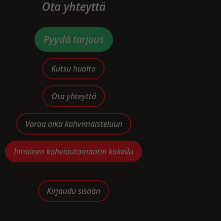
Ota yhteyttä
Pyydä tarjous
Kutsu huolto
Ota yhteyttä
Varaa aika kahvimaisteluun
Ilmainen kahviautomaatin kokeilu
Kirjaudu sisään