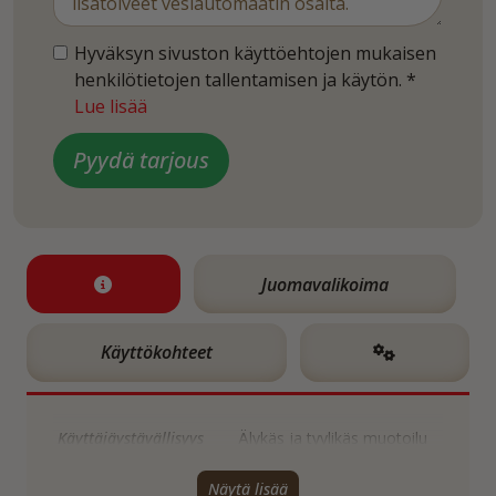
Hyväksyn sivuston käyttöehtojen mukaisen
henkilötietojen tallentamisen ja käytön. *
Lue lisää
Juomavalikoima
Käyttökohteet
Käyttäjäystävällisyys
Älykäs ja tyylikäs muotoilu
yhdessä helppokäyttöisen
kosketuspaneelin kanssa