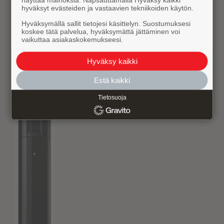
sulkee veden tulon
hyväksyt evästeiden ja vastaavien tekniikoiden käytön.
automaattisesti.
Hyväksymällä sallit tietojesi käsittelyn. Suostumuksesi
• Hälytysanturilla voidaan
koskee tätä palvelua, hyväksymättä jättäminen voi
kattaa laaja alue.
vaikuttaa asiakaskokemukseesi.
Ympäristöystävällisyys
Tämä kylmävesiautomaatti
Hyväksy kaikki
liitetään vesijohtoverkkoon,
jolloin erillisiä vesipulloja tai
Estä kaikki
-kanistereita ei tarvita
laitteen tavanomaisessa
Tietosuoja
käytössä. Tämä voi
vähentää pakkausjätteen
määrää sekä pullojen ja
kanisterien kuljetukseen,
toimitukseen ja varastointiin
liittyviä
ympäristövaikutuksia
verrattuna toimintamalliin,
jossa vesi toimitetaan
erillisissä
pakkauksissa. Valmistusmaa
Iso-Britannia.