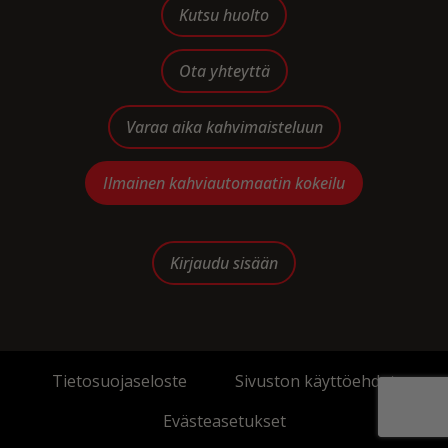
Kutsu huolto
Ota yhteyttä
Varaa aika kahvimaisteluun
Ilmainen kahviautomaatin kokeilu
Kirjaudu sisään
Tietosuojaseloste
Sivuston käyttöehdot
Evästeasetukset