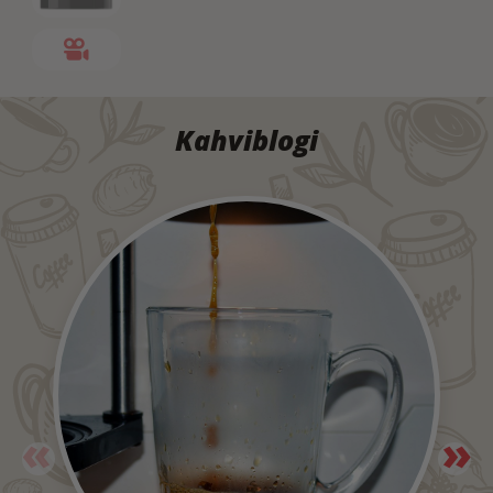
Edistyksellinen
Totality® on viisivaiheinen
vedenpuhdistustekniikka
menetelmä puhtaan,
terveellisemmän ja
premium-luokan veden
saavuttamiseksi. Totality®
Kahviblogi
vähentää sedimenttejä,
hajuja, klooria ja
mikromuoveja tarjoten
puhdasta ja raikasta vettä.
Annostelualue
Annostelualueen korkeus:
290 mm
Tilaa on riittävästi
erikokoisten pullojen,
karahvien ja juomalasien
täyttämiseen.
Täytön jälkeen ne on
kätevä kuljettaa työpisteelle
tai kokoustiloihin.