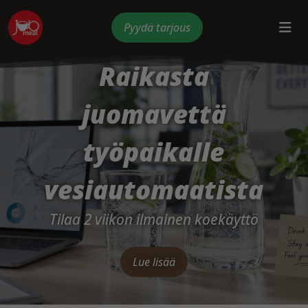
Pyydä tarjous
Raikasta
juomavettä
työpaikalle
vesiautomaatista
Tilaa 2 viikon ilmainen koekäyttö
Lue lisää