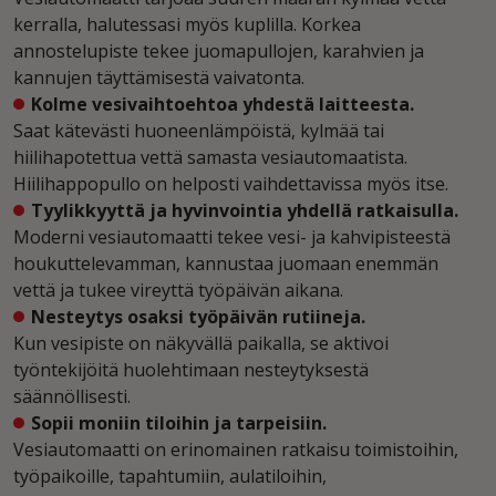
kerralla, halutessasi myös kuplilla. Korkea
annostelupiste tekee juomapullojen, karahvien ja
kannujen täyttämisestä vaivatonta.
Kolme vesivaihtoehtoa yhdestä laitteesta.
Saat kätevästi huoneenlämpöistä, kylmää tai
hiilihapotettua vettä samasta vesiautomaatista.
Hiilihappopullo on helposti vaihdettavissa myös itse.
Tyylikkyyttä ja hyvinvointia yhdellä ratkaisulla.
Moderni vesiautomaatti tekee vesi- ja kahvipisteestä
houkuttelevamman, kannustaa juomaan enemmän
vettä ja tukee vireyttä työpäivän aikana.
Nesteytys osaksi työpäivän rutiineja.
Kun vesipiste on näkyvällä paikalla, se aktivoi
työntekijöitä huolehtimaan nesteytyksestä
säännöllisesti.
Sopii moniin tiloihin ja tarpeisiin.
Vesiautomaatti on erinomainen ratkaisu toimistoihin,
työpaikoille, tapahtumiin, aulatiloihin,