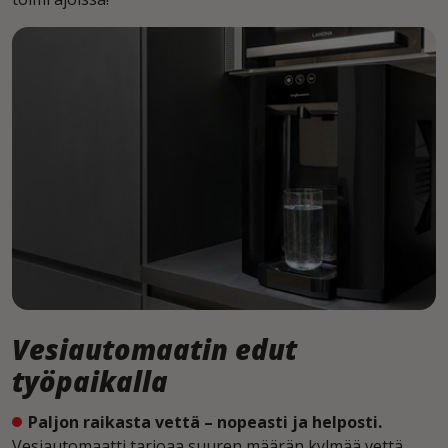
Vesiautomaatin edut
työpaikalla
Paljon raikasta vettä – nopeasti ja helposti.
Vesiautomaatti tarjoaa suuren määrän kylmää vettä