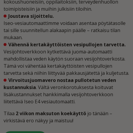
kokoushuoneisiin, oppilaitoksiin, terveydenhuollon
toimipisteisiin ja muihin julkisiin tiloihin.
Joustava sijoittelu.
Iseo-vesiautomaattimme voidaan asentaa pöytätasolle
tai sille suunnitellun alakaapin päälle – ratkaisu tilan
mukaan.
Vähennä kertakäyttöisten vesipullojen tarvetta.
Vesijohtoverkkoon kytkettävä juoma-automaatti
mahdollistaa veden käytön suoraan vesijohtoverkosta.
Tämä voi vähentää kertakäyttöisten vesipullojen
tarvetta sekä niihin liittyvää pakkausjätettä ja kuljetusta.
Virvoitusjuomavero nostaa pullotetun veden
kustannuksia
. Vältä veronkorotuksesta koituvat
lisäkustannukset hankkimalla vesijohtoverkkoon
liitettävä Iseo E4 vesiautomaatti.
Tilaa
2 viikon maksuton koekäyttö
jo tänään –
virkistävä ero näkyy ja maistuu!