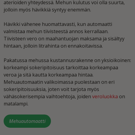
aterioiden yhteydessä. Mehun kulutus voi olla suurta,
jolloin myös hävikkiä syntyy enemmän.
Hävikki vähenee huomattavasti, kun automaatti
valmistaa mehun tiivisteestä annos kerrallaan.
Tiivisteen vero on maahantuojan maksama ja sisältyy
hintaan, jolloin litrahinta on ennakoitavissa.
Pakatussa mehussa kustannusrakenne on yksioikoinen:
korkeampi sokeripitoisuus tarkoittaa korkeampaa
veroa ja sitä kautta korkeampaa hintaa.
Mehuautomaatin valikoimassa puolestaan on eri
sokeripitoisuuksia, joten voit tarjota myös
vähäsokerisempia vaihtoehtoja, joiden
veroluokka
on
matalampi.
Mehuautomaatti