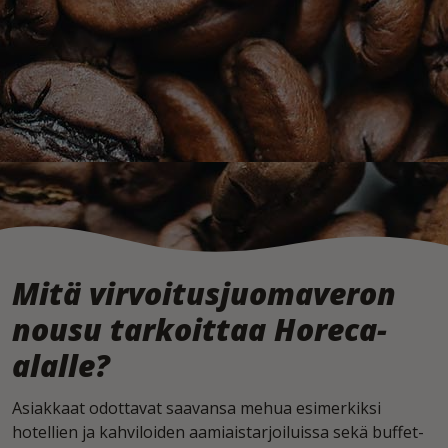
Mitä virvoitusjuomaveron
nousu tarkoittaa Horeca-
alalle?
Asiakkaat odottavat saavansa mehua esimerkiksi
hotellien ja kahviloiden aamiaistarjoiluissa sekä buffet-