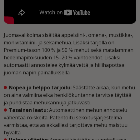
Juomavalikoima sisältää appelsiini-, omena-, mustikka-,
monivitamiini- ja sekamehua. Lisäksi tarjolla on
Premium-tason 100 % ja 50 % mehut sekä matalamman
hedelmäpitoisuuden 15–20 % vaihtoehdot. Lisäksi
automaatti annostelee kylmää vettä ja hiilihapottaa
juoman napin painalluksella.
Nopea ja helppo tarjoilu:
Säästätte aikaa, kun mehu
on aina valmiina eikä henkilökuntanne tarvitse täyttää
ja puhdistaa mehukannuja jatkuvasti.
Tasainen laatu:
Automaattinen mehun annostelu
vähentää roiskeita. Patentoitu sekoitusjärjestelmä
varmistaa, että asiakkaillesi tarjottava mehu maistuu
hyvältä.
Helppo ylläpito:
Ammattikäyttöön suunnitellussa