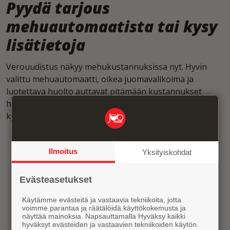
Pyydä tarjous
mehuautomaatista tai kysy
lisätietoja
Verouudistus näkyy mehukustannuksissa nyt. Hyvin
valittu mehuautomaatti, oikea juomavalikoima ja
luotettava huolto auttavat pitämään kustannukset
hallinnassa. Vastaamme mielellämme, jos sinulla on
kysymyksiä mehuautomaatista ja sen kustannuksista.
Ilmoitus
Yksityiskohdat
Evästeasetukset
Käytämme evästeitä ja vastaavia tekniikoita, jotta
voimme parantaa ja räätälöidä käyttökokemusta ja
näyttää mainoksia. Napsauttamalla Hyväksy kaikki
Pyydä tarjous tai kysy
hyväksyt evästeiden ja vastaavien tekniikoiden käytön.