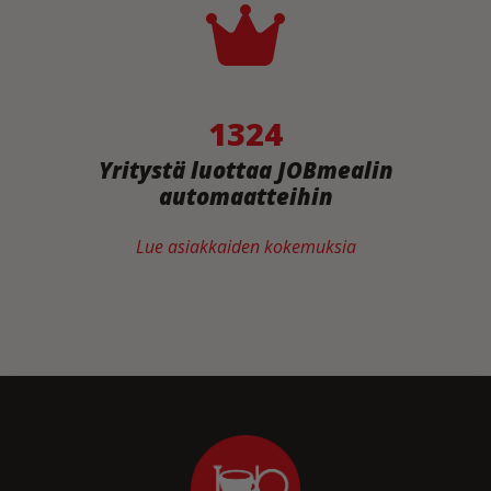
1324
Yritystä luottaa JOBmealin
automaatteihin
Lue asiakkaiden kokemuksia