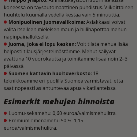
koneessa on täysautomaattinen puhdistus. Viikoittainen
huuhtelu kuumalla vedellä kestää vain 5 minuuttia.
Monipuolinen juomavalikoima:
Asiakkaasi voivat
valita itselleen mieleisen maun ja hiilihapottaa mehun
napinpainalluksella.
Juoma, joka ei lopu kesken:
Voit tilata mehua lisää
helposti tilausjärjestelmästämme. Mehut säilyvät
avattuna 10 vuorokautta ja toimitamme lisää noin 2–3
päivässä.
Suomen kattavin huoltoverkosto:
18
teknikkoamme eri puolilla Suomea varmistavat, että
saat nopeasti asiantuntevaa apua vikatilanteissa.
Esimerkit mehujen hinnoista
Luomu-sekamehu: 0,60 euroa/valmismehulitra.
Premium omenamehu 50 %: 1,15
euroa/valmismehulitra.