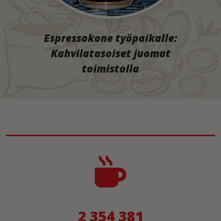
Espressokone työpaikalle:
Kahvilatasoiset juomat
toimistolla
2 354 381