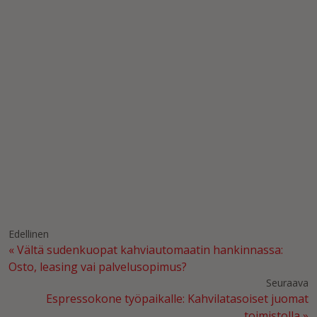
Viesti
Hyväksyn sivuston käyttöehtojen mukaisen
henkilötietojen tallentamisen ja käytön. *
Lue
lisää.
Edellinen
« Vältä sudenkuopat kahviautomaatin hankinnassa:
Osto, leasing vai palvelusopimus?
Seuraava
Espressokone työpaikalle: Kahvilatasoiset juomat
toimistolla »