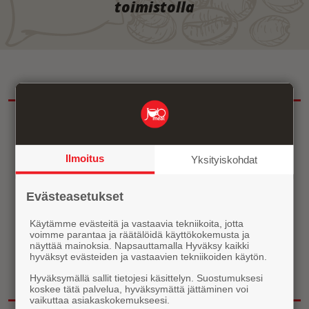
toimistolla
Ilmoitus
Yksityiskohdat
Evästeasetukset
2 354 381
Käytämme evästeitä ja vastaavia tekniikoita, jotta
Kahvikuppia juotu tänä vuonna
voimme parantaa ja räätälöidä käyttökokemusta ja
näyttää mainoksia. Napsauttamalla Hyväksy kaikki
hyväksyt evästeiden ja vastaavien tekniikoiden käytön.
Tutustu kahviautomaatteihin
Hyväksymällä sallit tietojesi käsittelyn. Suostumuksesi
koskee tätä palvelua, hyväksymättä jättäminen voi
vaikuttaa asiakaskokemukseesi.