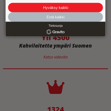
Hyväksy kaikki
Estä kaikki
Tietosuoja
Yli 4500
Kahvilaitetta ympäri Suomen
Katso videolta
1324