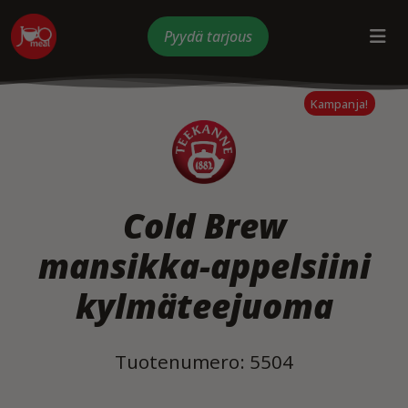
Pyydä tarjous
Kampanja!
Cold Brew
mansikka-appelsiini
kylmäteejuoma
Tuotenumero: 5504