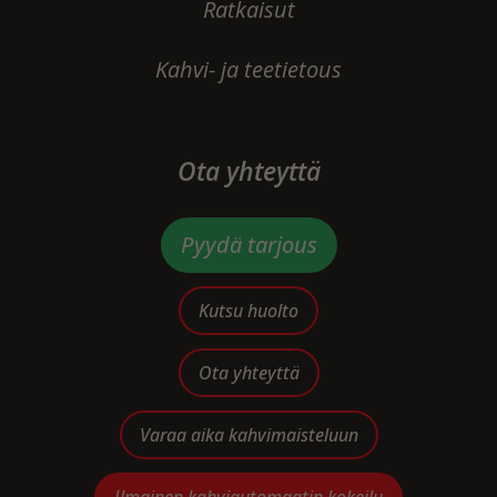
Ratkaisut
Kahvi- ja teetietous
Ota yhteyttä
Pyydä tarjous
Kutsu huolto
Ota yhteyttä
Varaa aika kahvimaisteluun