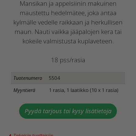
Mansikan ja appelsiinin makuinen
maustettu hedelmätee, joka antaa
kylmälle vedelle raikkaan ja herkullisen
maun. Nauti vaikka jääpalojen kera tai
kokeile valmistusta kuplaveteen.
18 pss/rasia
Tuotenumero
5504
Myyntierä
1 rasia, 1 laatikko (10 x 1 rasia)
Pyydä tarjous tai kysy lisätietoja
Takaisin tuotteisiin