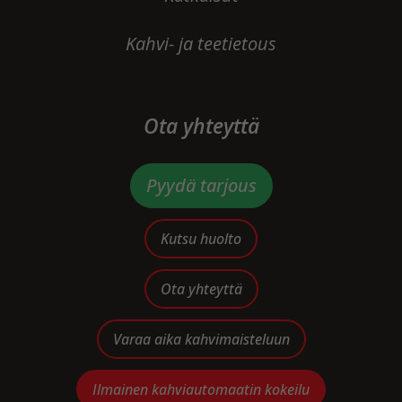
Kahvi- ja teetietous
Ota yhteyttä
Pyydä tarjous
Kutsu huolto
Ota yhteyttä
Varaa aika kahvimaisteluun
Ilmainen kahviautomaatin kokeilu