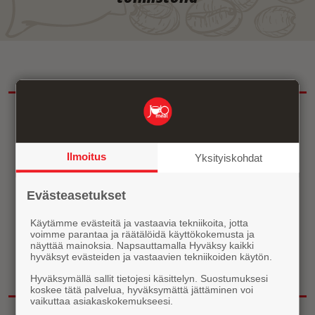
Ilmoitus
Yksityiskohdat
Evästeasetukset
2 354 381
Käytämme evästeitä ja vastaavia tekniikoita, jotta
Kahvikuppia juotu tänä vuonna
voimme parantaa ja räätälöidä käyttökokemusta ja
näyttää mainoksia. Napsauttamalla Hyväksy kaikki
hyväksyt evästeiden ja vastaavien tekniikoiden käytön.
Tutustu kahviautomaatteihin
Hyväksymällä sallit tietojesi käsittelyn. Suostumuksesi
koskee tätä palvelua, hyväksymättä jättäminen voi
vaikuttaa asiakaskokemukseesi.