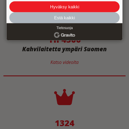
Hyväksy kaikki
Estä kaikki
Tietosuoja
Yli 4500
Kahvilaitetta ympäri Suomen
Katso videolta
1324